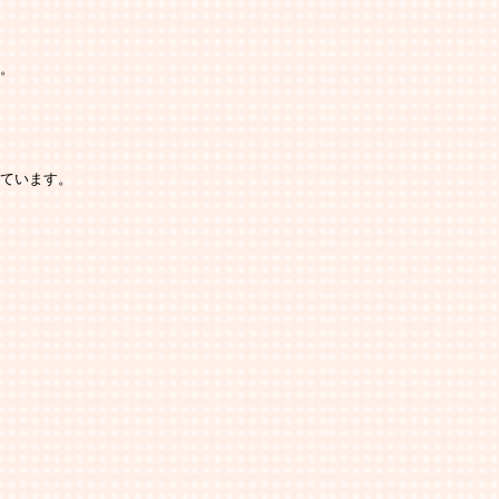
。 
ています。 