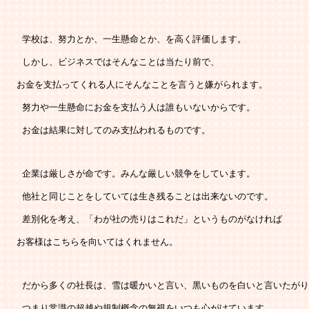
   学校は、努力とか、一生懸命とか、を高く評価します。 
   しかし、ビジネスではそんなことは当たり前で、 
  お金を支払ってくれる人にそんなことを言うと嫌がられます。 
   努力や一生懸命にお金を支払う人は誰もいないからです。 
   お金は結果に対してのみ支払われるものです。 
   企業は厳しさが命です。みんな厳しい競争をしています。 
   他社と同じことをしていては生き残ることは出来ないのです。 
   差別化を考え、「わが社の売りはこれだ」というものがなければ 
  お客様はこちらを向いてはくれません。 
   だから多くの社長は、雪は暖かいと言い、黒いものを白いと言いたがり
   つまり常識の超越や規制概念の無視をいつも心がけています。 